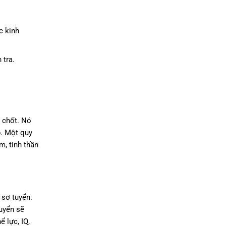
c kinh
 tra.
 chốt. Nó
p. Một quy
m, tinh thần
 sơ tuyển.
tuyển sẽ
ể lực, IQ,