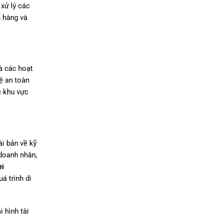
xử lý các
h hàng và
Và các hoạt
ệ an toàn
c khu vực
ài bản về kỹ
 doanh nhân,
ợi
á trình di
 hình tài