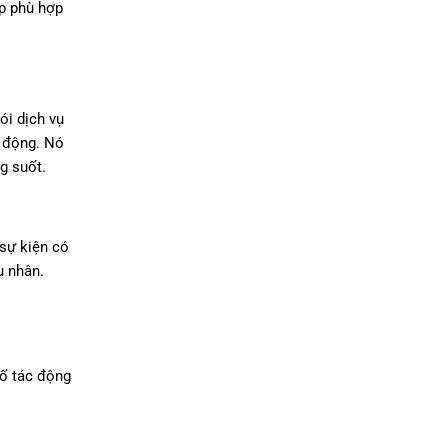
áp phù hợp
ói dịch vụ
n động. Nó
g suốt.
 sự kiện có
u nhân.
tố tác động