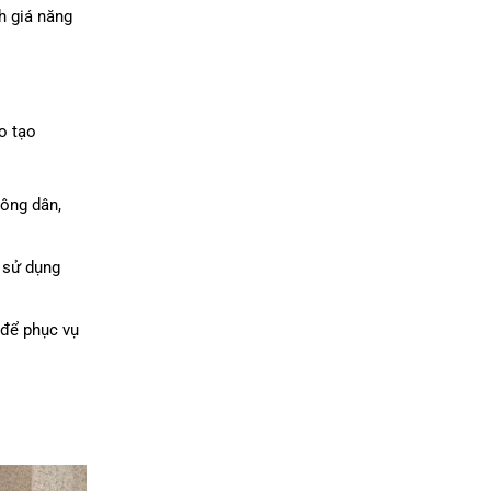
h giá năng
o tạo
công dân,
 sử dụng
 để phục vụ