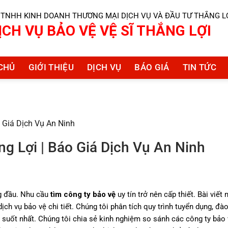
 TNHH KINH DOANH THƯƠNG MẠI DỊCH VỤ VÀ ĐẦU TƯ THẮNG L
ỊCH VỤ BẢO VỆ VỆ SĨ THẮNG LỢI
CHỦ
GIỚI THIỆU
DỊCH VỤ
BÁO GIÁ
TIN TỨC
 Giá Dịch Vụ An Ninh
g Lợi | Báo Giá Dịch Vụ An Ninh
ng đầu. Nhu cầu
tìm công ty bảo vệ
uy tín trở nên cấp thiết. Bài viết
ịch vụ bảo vệ chi tiết. Chúng tôi phân tích quy trình tuyển dụng, đà
 suốt nhất. Chúng tôi chia sẻ kinh nghiệm so sánh các công ty bảo