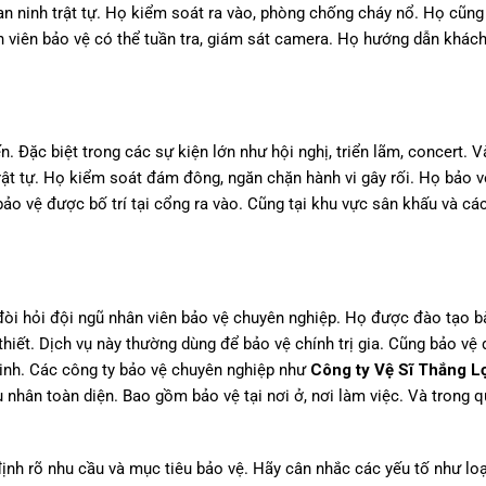
n ninh trật tự. Họ kiểm soát ra vào, phòng chống cháy nổ. Họ cũng 
n viên bảo vệ có thể tuần tra, giám sát camera. Họ hướng dẫn khác
. Đặc biệt trong các sự kiện lớn như hội nghị, triển lãm, concert. 
rật tự. Họ kiểm soát đám đông, ngăn chặn hành vi gây rối. Họ bảo v
bảo vệ được bố trí tại cổng ra vào. Cũng tại khu vực sân khấu và cá
đòi hỏi đội ngũ nhân viên bảo vệ chuyên nghiệp. Họ được đào tạo b
thiết. Dịch vụ này thường dùng để bảo vệ chính trị gia. Cũng bảo vệ
ninh. Các công ty bảo vệ chuyên nghiệp như
Công ty Vệ Sĩ Thắng L
nhân toàn diện. Bao gồm bảo vệ tại nơi ở, nơi làm việc. Và trong qu
ịnh rõ nhu cầu và mục tiêu bảo vệ. Hãy cân nhắc các yếu tố như loại