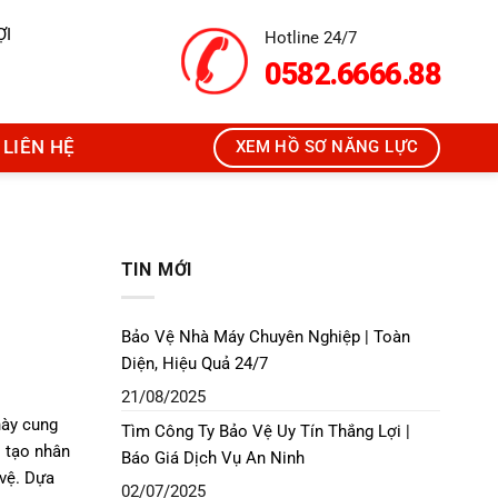
ỢI
Hotline 24/7
0582.6666.88
LIÊN HỆ
XEM HỒ SƠ NĂNG LỰC
TIN MỚI
Bảo Vệ Nhà Máy Chuyên Nghiệp | Toàn
Diện, Hiệu Quả 24/7
21/08/2025
 này cung
Tìm Công Ty Bảo Vệ Uy Tín Thắng Lợi |
o tạo nhân
Báo Giá Dịch Vụ An Ninh
 vệ. Dựa
02/07/2025