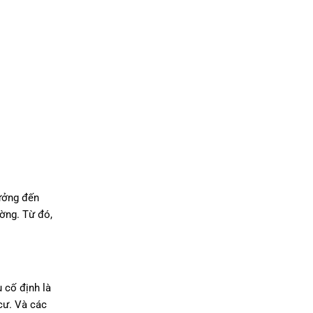
hưởng đến
ường. Từ đó,
 cố định là
 cư. Và các