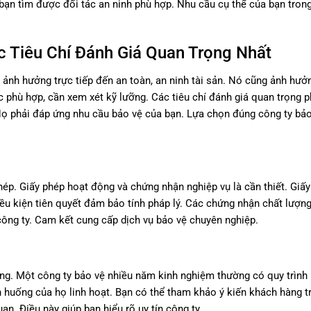
bạn tìm được đối tác an ninh phù hợp. Nhu cầu cụ thể của bạn tro
c Tiêu Chí Đánh Giá Quan Trọng Nhất
ó ảnh hưởng trực tiếp đến an toàn, an ninh tài sản. Nó cũng ảnh hư
 phù hợp, cần xem xét kỹ lưỡng. Các tiêu chí đánh giá quan trọng 
Họ phải đáp ứng nhu cầu bảo vệ của bạn. Lựa chọn đúng công ty bảo
hép. Giấy phép hoạt động và chứng nhận nghiệp vụ là cần thiết. Giấy
ều kiện tiên quyết đảm bảo tính pháp lý. Các chứng nhận chất lượng
ông ty. Cam kết cung cấp dịch vụ bảo vệ chuyên nghiệp.
ng. Một công ty bảo vệ nhiều năm kinh nghiệm thường có quy trình 
h huống của họ linh hoạt. Bạn có thể tham khảo ý kiến khách hàng t
an. Điều này giúp bạn hiểu rõ uy tín công ty.