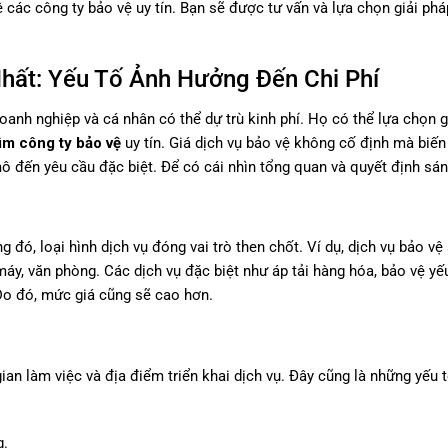
ệ các công ty bảo vệ uy tín. Bạn sẽ được tư vấn và lựa chọn giải ph
hất: Yếu Tố Ảnh Hưởng Đến Chi Phí
oanh nghiệp và cá nhân có thể dự trù kinh phí. Họ có thể lựa chọn g
tìm công ty bảo vệ
uy tín. Giá dịch vụ bảo vệ không cố định mà biế
mô đến yêu cầu đặc biệt. Để có cái nhìn tổng quan và quyết định sán
g đó, loại hình dịch vụ đóng vai trò then chốt. Ví dụ, dịch vụ bảo vệ
áy, văn phòng. Các dịch vụ đặc biệt như áp tải hàng hóa, bảo vệ yế
 Do đó, mức giá cũng sẽ cao hơn.
ian làm việc và địa điểm triển khai dịch vụ. Đây cũng là những yếu 
g.