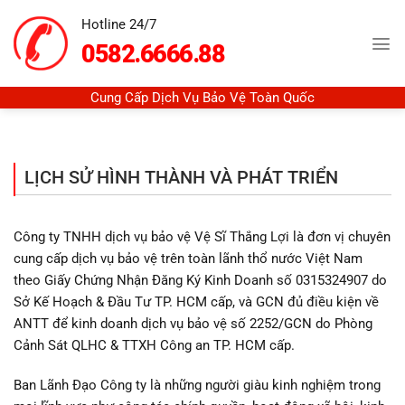
Chuyển
Hotline 24/7
đến
0582.6666.88
nội
dung
Cung Cấp Dịch Vụ Bảo Vệ Toàn Quốc
LỊCH SỬ HÌNH THÀNH VÀ PHÁT TRIỂN
Công ty TNHH dịch vụ bảo vệ Vệ Sĩ Thắng Lợi là đơn vị chuyên
cung cấp dịch vụ bảo vệ trên toàn lãnh thổ nước Việt Nam
theo Giấy Chứng Nhận Đăng Ký Kinh Doanh số 0315324907 do
Sở Kế Hoạch & Đầu Tư TP. HCM cấp, và GCN đủ điều kiện về
ANTT để kinh doanh dịch vụ bảo vệ số 2252/GCN do Phòng
Cảnh Sát QLHC & TTXH Công an TP. HCM cấp.
Ban Lãnh Đạo Công ty là những người giàu kinh nghiệm trong