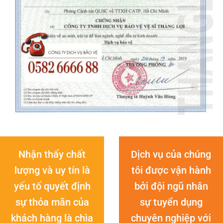
Nhận thấy chất
Dịch vụ của chúng
lượng và uy tín là
tôi được vận hành
yếu tố quyết định
bởi đội ngũ nhân
sự thỏa mãn của
sự tuyển dụng
khách hàng là chìa
chuyên nghiệp với