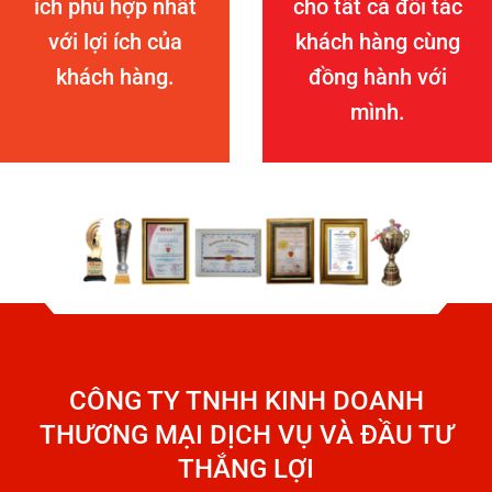
ích phù hợp nhất
cho tất cả đối tác
với lợi ích của
khách hàng cùng
khách hàng.
đồng hành với
mình.
CÔNG TY TNHH KINH DOANH
THƯƠNG MẠI DỊCH VỤ VÀ ĐẦU TƯ
THẮNG LỢI