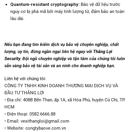
Quantum-resistant cryptography:
Bảo vệ dữ liệu trước
nguy cơ bị phá mã bởi máy tính lượng tử, đảm bảo an toàn
lâu dài.
Nếu bạn đang tìm kiếm dịch vụ bảo vệ chuyên nghiệp, chất
lượng, uy tín, đừng ngần ngại liên hệ ngay với
Thắng Lợi
Security
. Đội ngũ chuyên nghiệp và tận tâm của chúng tôi luôn
sẵn sàng bảo vệ tài sản và an ninh cho doanh nghiệp bạn.
Liên hệ với chúng tôi:
CÔNG TY TNHH KINH DOANH THƯƠNG MẠI DỊCH VỤ VÀ
ĐẦU TƯ THẮNG LỢI
• Địa chỉ: 408B Bến Than, ấp 1A, xã Hòa Phú, huyện Củ Chi, TP.
HCM
• Điện thoại: 0582.6666.88
• Email: vesithangloi@gmail.com
• Website: congtybaove.com.vn