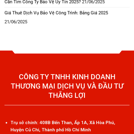
Cần Tìm Công Ty Bảo Vệ Uy Tín 2025?
21/06/2025
Giá Thuê Dịch Vụ Bảo Vệ Công Trình: Bảng Giá 2025
21/06/2025
CÔNG TY TNHH KINH DOANH
THƯƠNG MẠI DỊCH VỤ VÀ ĐẦU TƯ
THẮNG LỢI
Trụ sở chính: 408B Bến Than, Ấp 1A, Xã Hòa Phú,
Huyện Củ Chi, Thành phố Hồ Chí Minh