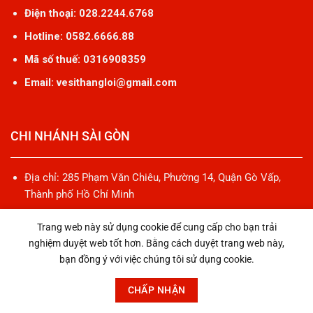
Điện thoại: 028.2244.6768
Hotline: 0582.6666.88
Mã số thuế: 0316908359
Email: vesithangloi@gmail.com
CHI NHÁNH SÀI GÒN
Địa chỉ: 285 Phạm Văn Chiêu, Phường 14, Quận Gò Vấp,
Thành phố Hồ Chí Minh
Điện thoại: 0919121663
Trang web này sử dụng cookie để cung cấp cho bạn trải
Email: vesithangloi@gmail.com
nghiệm duyệt web tốt hơn. Bằng cách duyệt trang web này,
bạn đồng ý với việc chúng tôi sử dụng cookie.
CHẤP NHẬN
CHI NHÁNH BÌNH DƯƠNG