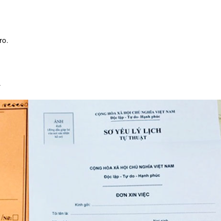
ro.
.