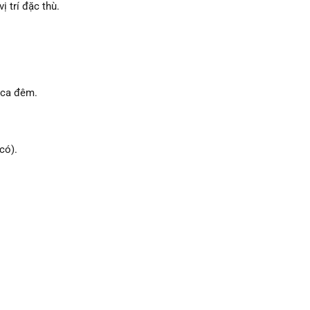
 trí đặc thù.
 ca đêm.
có).