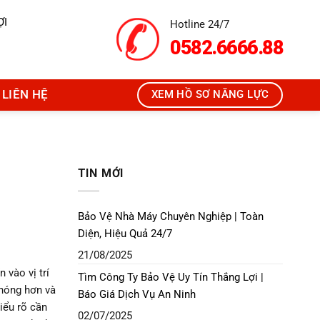
ỢI
Hotline 24/7
0582.6666.88
LIÊN HỆ
XEM HỒ SƠ NĂNG LỰC
TIN MỚI
Bảo Vệ Nhà Máy Chuyên Nghiệp | Toàn
Diện, Hiệu Quả 24/7
21/08/2025
 vào vị trí
Tìm Công Ty Bảo Vệ Uy Tín Thắng Lợi |
chóng hơn và
Báo Giá Dịch Vụ An Ninh
iểu rõ cần
02/07/2025