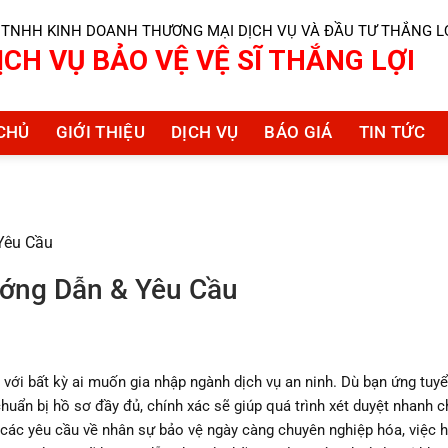
 TNHH KINH DOANH THƯƠNG MẠI DỊCH VỤ VÀ ĐẦU TƯ THẮNG L
ỊCH VỤ BẢO VỆ VỆ SĨ THẮNG LỢI
CHỦ
GIỚI THIỆU
DỊCH VỤ
BÁO GIÁ
TIN TỨC
Yêu Cầu
ớng Dẫn & Yêu Cầu
với bất kỳ ai muốn gia nhập ngành dịch vụ an ninh. Dù bạn ứng tuyển
chuẩn bị hồ sơ đầy đủ, chính xác sẽ giúp quá trình xét duyệt nhanh 
các yêu cầu về nhân sự bảo vệ ngày càng chuyên nghiệp hóa, việc h