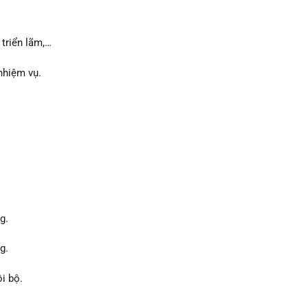
 triển lãm,…
nhiệm vụ.
g.
g.
i bộ.