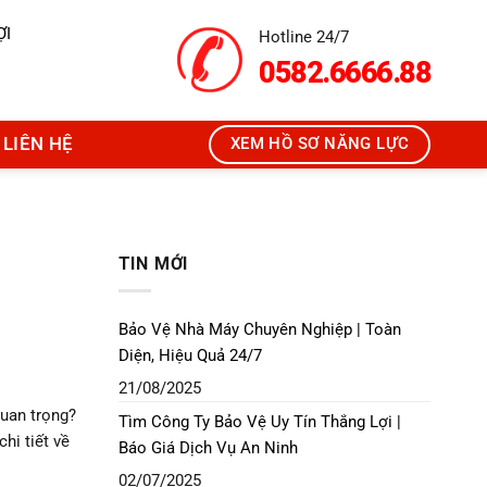
ỢI
Hotline 24/7
0582.6666.88
LIÊN HỆ
XEM HỒ SƠ NĂNG LỰC
TIN MỚI
Bảo Vệ Nhà Máy Chuyên Nghiệp | Toàn
Diện, Hiệu Quả 24/7
21/08/2025
quan trọng?
Tìm Công Ty Bảo Vệ Uy Tín Thắng Lợi |
hi tiết về
Báo Giá Dịch Vụ An Ninh
02/07/2025