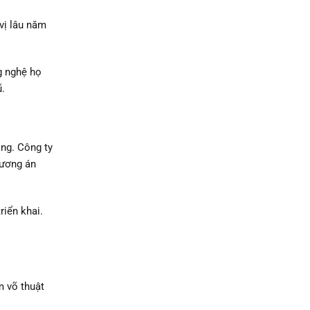
vị lâu năm
g nghệ họ
ũ.
àng. Công ty
hương án
riển khai.
m võ thuật