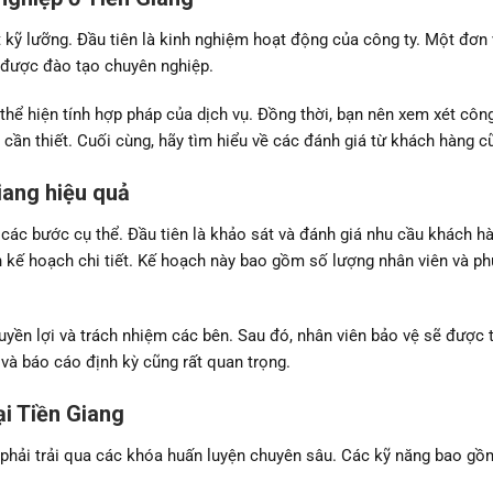
 kỹ lưỡng. Đầu tiên là kinh nghiệm hoạt động của công ty. Một đơn 
i được đào tạo chuyên nghiệp.
thể hiện tính hợp pháp của dịch vụ. Đồng thời, bạn nên xem xét côn
cần thiết. Cuối cùng, hãy tìm hiểu về các đánh giá từ khách hàng c
Giang hiệu quả
các bước cụ thể. Đầu tiên là khảo sát và đánh giá nhu cầu khách h
lên kế hoạch chi tiết. Kế hoạch này bao gồm số lượng nhân viên và p
yền lợi và trách nhiệm các bên. Sau đó, nhân viên bảo vệ sẽ được t
và báo cáo định kỳ cũng rất quan trọng.
ại Tiền Giang
 phải trải qua các khóa huấn luyện chuyên sâu. Các kỹ năng bao gồ