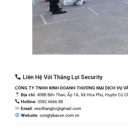
Liên Hệ Với Thắng Lợi Security
CÔNG TY TNHH KINH DOANH THƯƠNG MẠI DỊCH VỤ VÀ
Địa chỉ:
408B Bến Than, Ấp 1A, Xã Hòa Phú, Huyện Củ Ch
Hotline:
0582.6666.88
Email:
vesithangloi@gmail.com
Website:
congtybaove.com.vn