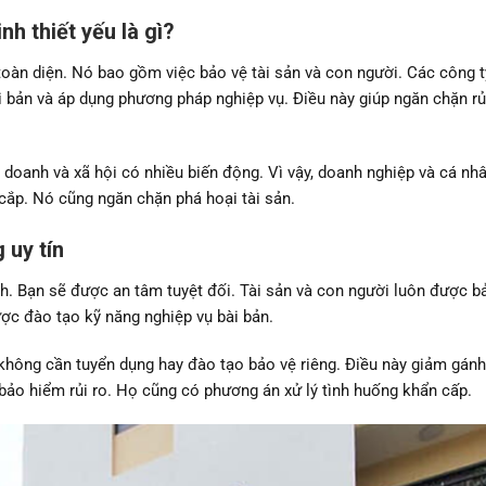
nh thiết yếu là gì?
toàn diện. Nó bao gồm việc bảo vệ tài sản và con người. Các công 
i bản và áp dụng phương pháp nghiệp vụ. Điều này giúp ngăn chặn rủi
 doanh và xã hội có nhiều biến động. Vì vậy, doanh nghiệp và cá nh
cắp. Nó cũng ngăn chặn phá hoại tài sản.
 uy tín
ích. Bạn sẽ được an tâm tuyệt đối. Tài sản và con người luôn được b
ợc đào tạo kỹ năng nghiệp vụ bài bản.
n không cần tuyển dụng hay đào tạo bảo vệ riêng. Điều này giảm gán
 bảo hiểm rủi ro. Họ cũng có phương án xử lý tình huống khẩn cấp.