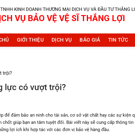
 TNHH KINH DOANH THƯƠNG MẠI DỊCH VỤ VÀ ĐẦU TƯ THẮNG L
ỊCH VỤ BẢO VỆ VỆ SĨ THẮNG LỢI
CHỦ
GIỚI THIỆU
DỊCH VỤ
BÁO GIÁ
TIN TỨC
 trội?
 lực có vượt trội?
p để đảm bảo an ninh cho tài sản, cơ sở vật chất hay các sự kiện 
 chốt giúp bạn an tâm tuyệt đối. Bài viết này sẽ cung cấp thông tin c
hững lợi ích khi hợp tác với các đơn vị bảo vệ hàng đầu.