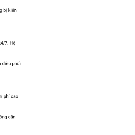
g bị kiến
24/7. Hệ
p điều phối
hi phí cao
hông cần