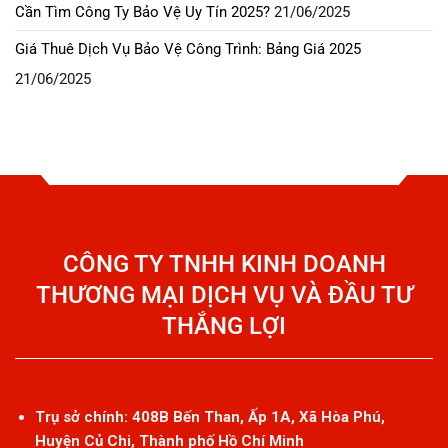
Cần Tìm Công Ty Bảo Vệ Uy Tín 2025?
21/06/2025
Giá Thuê Dịch Vụ Bảo Vệ Công Trình: Bảng Giá 2025
21/06/2025
CÔNG TY TNHH KINH DOANH
THƯƠNG MẠI DỊCH VỤ VÀ ĐẦU TƯ
THẮNG LỢI
Trụ sở chính: 408B Bến Than, Ấp 1A, Xã Hòa Phú,
Huyện Củ Chi, Thành phố Hồ Chí Minh