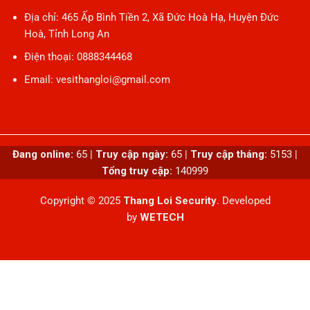
Địa chỉ: 465 Ấp Bình Tiền 2, Xã Đức Hoà Hạ, Huyện Đức
Hoà, Tỉnh Long An
Điện thoại: 0888344468
Email: vesithangloi@gmail.com
Đang online:
65
|
Truy cập ngày:
65
|
Truy cập tháng:
5153
|
Tổng truy cập:
140999
Copyright © 2025
Thang Loi Security
. Developed
by
WETECH