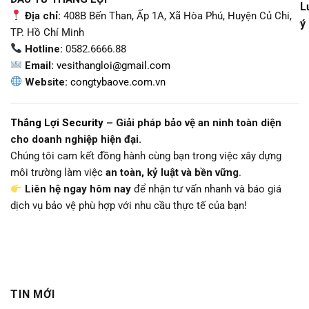
L
Địa chỉ:
408B Bến Than, Ấp 1A, Xã Hòa Phú, Huyện Củ Chi,
ý
TP. Hồ Chí Minh
Hotline:
0582.6666.88
Email:
vesithangloi@gmail.com
Website:
congtybaove.com.vn
Thắng Lợi Security
– Giải pháp bảo vệ an ninh toàn diện
cho doanh nghiệp hiện đại.
Chúng tôi cam kết đồng hành cùng bạn trong việc xây dựng
môi trường làm việc
an toàn, kỷ luật và bền vững
.
Liên hệ ngay hôm nay
để nhận tư vấn nhanh và báo giá
dịch vụ bảo vệ phù hợp với nhu cầu thực tế của bạn!
TIN MỚI