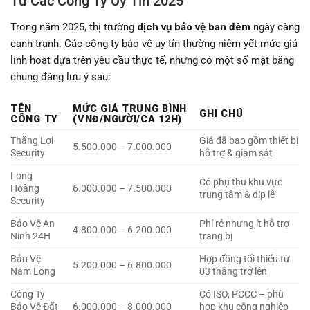
Từ Các Công Ty Uy Tín 2025
Trong năm 2025, thị trường
dịch vụ bảo vệ ban đêm
ngày càng
cạnh tranh. Các công ty bảo vệ uy tín thường niêm yết mức giá
linh hoạt dựa trên yêu cầu thực tế, nhưng có một số mặt bằng
chung đáng lưu ý sau:
TÊN
MỨC GIÁ TRUNG BÌNH
GHI CHÚ
CÔNG TY
(VNĐ/NGƯỜI/CA 12H)
Thắng Lợi
Giá đã bao gồm thiết bị
5.500.000 – 7.000.000
Security
hỗ trợ & giám sát
Long
Có phụ thu khu vực
Hoàng
6.000.000 – 7.500.000
trung tâm & dịp lễ
Security
Bảo Vệ An
Phí rẻ nhưng ít hỗ trợ
4.800.000 – 6.200.000
Ninh 24H
trang bị
Bảo Vệ
Hợp đồng tối thiểu từ
5.200.000 – 6.800.000
Nam Long
03 tháng trở lên
Công Ty
Có ISO, PCCC – phù
Bảo Vệ Đất
6.000.000 – 8.000.000
hợp khu công nghiệp