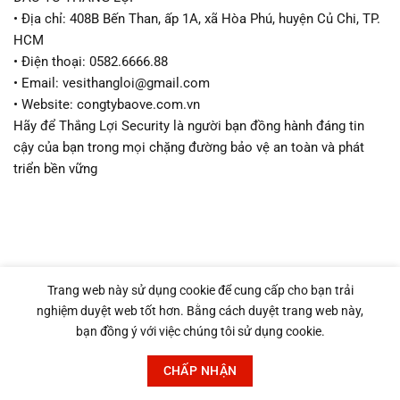
• Địa chỉ: 408B Bến Than, ấp 1A, xã Hòa Phú, huyện Củ Chi, TP.
HCM
• Điện thoại: 0582.6666.88
• Email: vesithangloi@gmail.com
• Website: congtybaove.com.vn
Hãy để Thắng Lợi Security là người bạn đồng hành đáng tin
cậy của bạn trong mọi chặng đường bảo vệ an toàn và phát
triển bền vững
TIN MỚI
Trang web này sử dụng cookie để cung cấp cho bạn trải
nghiệm duyệt web tốt hơn. Bằng cách duyệt trang web này,
bạn đồng ý với việc chúng tôi sử dụng cookie.
Bảo Vệ Nhà Máy Chuyên Nghiệp | Toàn Diện, Hiệu Quả 24/7
21/08/2025
CHẤP NHẬN
Tìm Công Ty Bảo Vệ Uy Tín Thắng Lợi | Báo Giá Dịch Vụ An