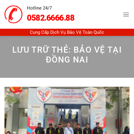
Chuyển
Hotline 24/7
đến
0582.6666.88
nội
dung
Cung Cấp Dịch Vụ Bảo Vệ Toàn Quốc
LƯU TRỮ THẺ:
BẢO VỆ TẠI
ĐỒNG NAI