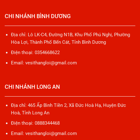
CHI NHÁNH BÌNH DƯƠNG
Địa chỉ: Lô LK-C4, Đường N1B, Khu Phố Phú Nghị, Phường
Hòa Lợi, Thành Phố Bến Cát, Tỉnh Bình Dương
Điện thoại: 0354668622
Email: vesithangloi@gmail.com
CHI NHÁNH LONG AN
Địa chỉ: 465 Ấp Bình Tiền 2, Xã Đức Hoà Hạ, Huyện Đức
Hoà, Tỉnh Long An
Điện thoại: 0888344468
Email: vesithangloi@gmail.com